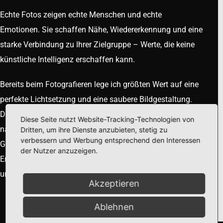
Echte Fotos zeigen echte Menschen und echte
Emotionen. Sie schaffen Nähe, Wiedererkennung und eine
starke Verbindung zu Ihrer Zielgruppe – Werte, die keine
künstliche Intelligenz erschaffen kann.
Bereits beim Fotografieren lege ich größten Wert auf eine
perfekte Lichtsetzung und eine saubere Bildgestaltung.
Dadurch entstehen authentische Aufnahmen, die keiner
Diese Seite nutzt Website-Tracking-Technologien von
nachträglichen Bearbeitung am Computer bedürfen.
Dritten, um ihre Dienste anzubieten, stetig zu
verbessern und Werbung entsprechend den Interessen
Gleichzeitig wird das Fotoshooting selbst zu einem
der Nutzer anzuzeigen.
Erlebnis – ein besonderer Tag, den Sie bewusst genießen
und als positives Ereignis in Erinnerung behalten werden.
Akzeptieren
Ablehnen