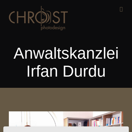
Zum
Inhalt
springen
Anwaltskanzlei
Irfan Durdu
View
Larger