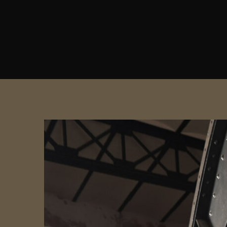
View
Larger
Image