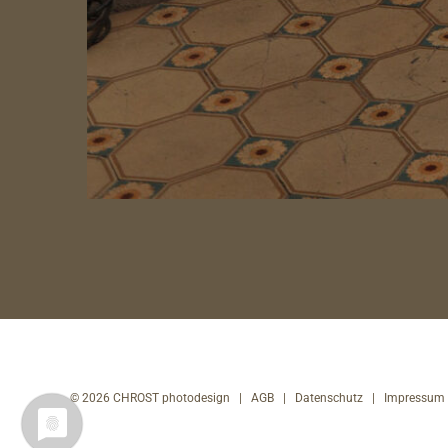
©
2026 CHROST photodesign |
AGB
|
Datenschutz
|
Impressum