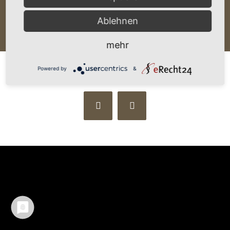
Image
Ablehnen
mehr
Powered by
&
©
2026 CHROST photodesign |
AGB
|
Datenschutz
|
Impressum
Facebook
Instagram