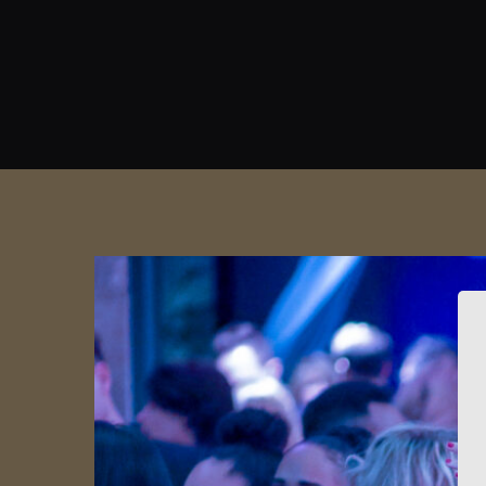
View
Larger
Image