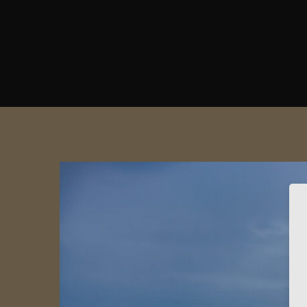
View
Larger
Image