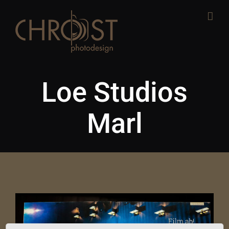
Zum
Inhalt
springen
Loe Studios
Marl
View
Larger