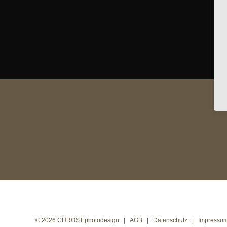
View
Larger
Image
©
2026 CHROST photodesign |
AGB
|
Datenschutz
|
Impressu